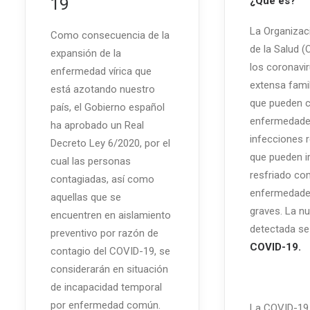
¿Qué es?
19
La Organizac
Como consecuencia de la
de la Salud (
expansión de la
los coronavi
enfermedad vírica que
extensa famil
está azotando nuestro
que pueden 
país, el Gobierno español
enfermedad
ha aprobado un Real
infecciones r
Decreto Ley 6/2020, por el
que pueden ir
cual las personas
resfriado co
contagiadas, así como
enfermedad
aquellas que se
graves. La n
encuentren en aislamiento
detectada s
preventivo por razón de
COVID-19.
contagio del COVID-19, se
considerarán en situación
de incapacidad temporal
por enfermedad común.
La COVID-19 