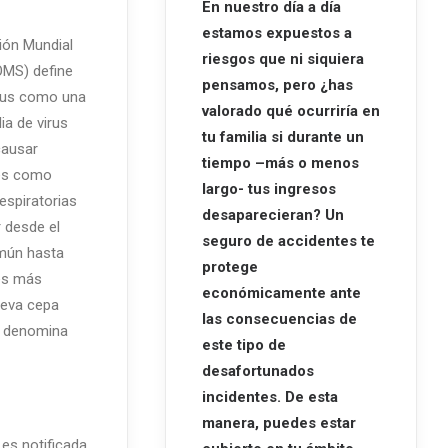
En nuestro día a día
estamos expuestos a
ión Mundial
riesgos que ni siquiera
OMS) define
pensamos, pero ¿has
rus como una
valorado qué ocurriría en
ia de virus
tu familia si durante un
causar
tiempo –más o menos
es como
largo- tus ingresos
espiratorias
desaparecieran? Un
 desde el
seguro de accidentes te
mún hasta
protege
es más
económicamente ante
ueva cepa
las consecuencias de
e denomina
este tipo de
desafortunados
incidentes. De esta
manera, puedes estar
es notificada