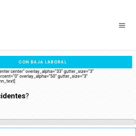
CON BAJA LABORAL
ter center" overlay_alpha="33" gutter_size="3"
cent="0" overlay_alpha="50" gutter_size="3"
mn_text]
cidentes
?