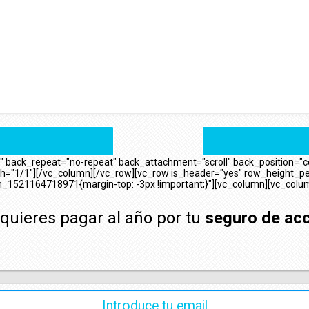
back_repeat="no-repeat" back_attachment="scroll" back_position="cen
h="1/1"][/vc_column][/vc_row][vc_row is_header="yes" row_height_per
m_1521164718971{margin-top: -3px !important;}"][vc_column][vc_colu
quieres pagar al año por tu
seguro de ac