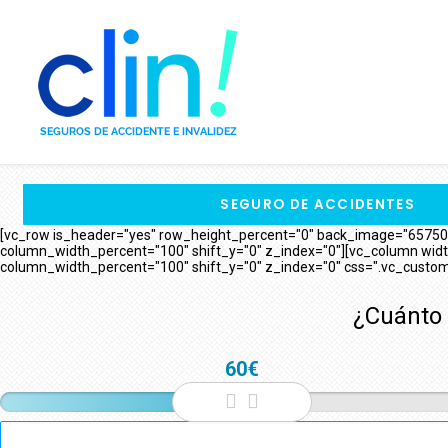
SEGURO DE ACCIDENTES
[vc_row is_header="yes" row_height_percent="0" back_image="65750" 
column_width_percent="100" shift_y="0" z_index="0"][vc_column widt
column_width_percent="100" shift_y="0" z_index="0" css=".vc_custo
¿Cuánto 
60€