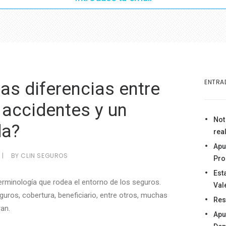
ENTRA
as diferencias entre
 accidentes y un
Not 
da?
real
Apu
|
BY
CLIN SEGUROS
Pro
Est
terminología que rodea el entorno de los seguros.
Val
ros, cobertura, beneficiario, entre otros, muchas
Res
an.
Apu