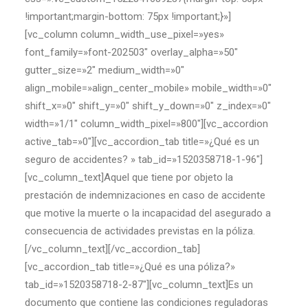
!important;margin-bottom: 75px !important;}»]
[vc_column column_width_use_pixel=»yes»
font_family=»font-202503″ overlay_alpha=»50″
gutter_size=»2″ medium_width=»0″
align_mobile=»align_center_mobile» mobile_width=»0″
shift_x=»0″ shift_y=»0″ shift_y_down=»0″ z_index=»0″
width=»1/1″ column_width_pixel=»800″][vc_accordion
active_tab=»0″][vc_accordion_tab title=»¿Qué es un
seguro de accidentes? » tab_id=»1520358718-1-96″]
[vc_column_text]Aquel que tiene por objeto la
prestación de indemnizaciones en caso de accidente
que motive la muerte o la incapacidad del asegurado a
consecuencia de actividades previstas en la póliza.
[/vc_column_text][/vc_accordion_tab]
[vc_accordion_tab title=»¿Qué es una póliza?»
tab_id=»1520358718-2-87″][vc_column_text]Es un
documento que contiene las condiciones reguladoras