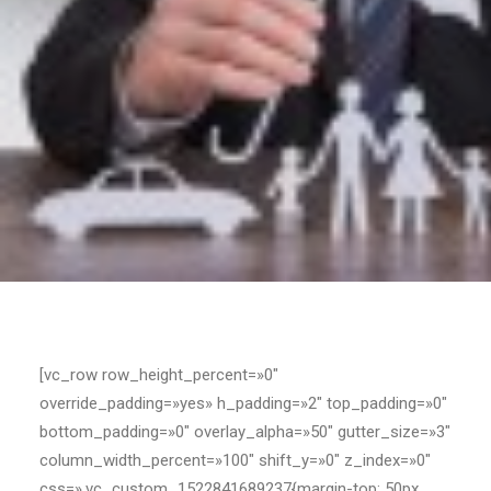
[vc_row row_height_percent=»0″
override_padding=»yes» h_padding=»2″ top_padding=»0″
bottom_padding=»0″ overlay_alpha=»50″ gutter_size=»3″
column_width_percent=»100″ shift_y=»0″ z_index=»0″
css=».vc_custom_1522841689237{margin-top: 50px