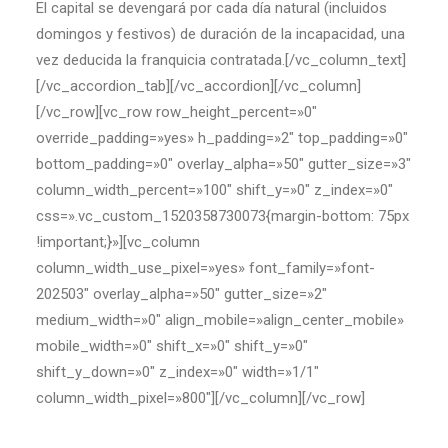
El capital se devengará por cada día natural (incluidos
domingos y festivos) de duración de la incapacidad, una
vez deducida la franquicia contratada.[/vc_column_text]
[/vc_accordion_tab][/vc_accordion][/vc_column]
[/vc_row][vc_row row_height_percent=»0″
override_padding=»yes» h_padding=»2″ top_padding=»0″
bottom_padding=»0″ overlay_alpha=»50″ gutter_size=»3″
column_width_percent=»100″ shift_y=»0″ z_index=»0″
css=».vc_custom_1520358730073{margin-bottom: 75px
!important;}»][vc_column
column_width_use_pixel=»yes» font_family=»font-
202503″ overlay_alpha=»50″ gutter_size=»2″
medium_width=»0″ align_mobile=»align_center_mobile»
mobile_width=»0″ shift_x=»0″ shift_y=»0″
shift_y_down=»0″ z_index=»0″ width=»1/1″
column_width_pixel=»800″][/vc_column][/vc_row]