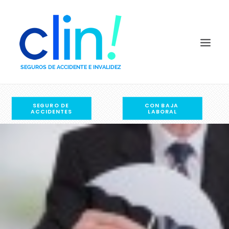
SEGURO DE 
CON BAJA 
COMPARADOR POR PRECIO
ACCIDENTES
LABORAL
COMPARADOR POR CAPITALES
PREGUNTAS FRECUENTES
QUIÉNES SOMOS
DEFINICIONES
COMPAÑÍAS
BLOG
CONTACTO