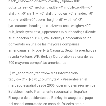
back_color=»color-lxmt» overlay_alpha=»100″
gutter_size=»2″ medium_width=»4″ mobile_width=»0″
shift_x=»0″ shift_y=»0″ shift_y_down=»0″ z_index=»0″
zoom_width=»0″ zoom_height=»0″ width=»1/2″]
[vc_custom_heading text_size=»» text_weight=»400″
sub_lead=»yes» text_uppercase=»» subheading=»Desde
su fundación en 1967, W.R. Berkley Corporation se ha
convertido en una de las mayores compañías
americanas en Property & Casualty. Según la prestigiosa
revista Fortune, W.R. Berkley Corporation es una de las
500 mayores compañías americanas.
`{`vc_accordion_tab title=«Más información«
tab_id=«C1«`}«{`vc_column_text`}`Presentes en el
mercado español desde 2006, operamos en régimen de
Establecimiento Permanente (sucursal en España).
El seguro de accidentes de Berkley: te asegura el pago
del capital contratado en caso de fallecimiento e