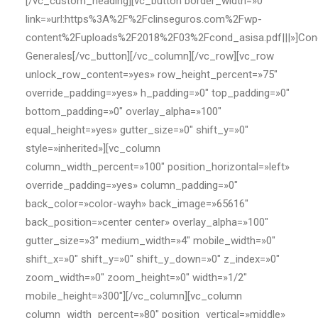
[/vc_custom_heading][vc_button border_width=»0″
link=»url:https%3A%2F%2Fclinseguros.com%2Fwp-
content%2Fuploads%2F2018%2F03%2Fcond_asisa.pdf|||»]Con
Generales[/vc_button][/vc_column][/vc_row][vc_row
unlock_row_content=»yes» row_height_percent=»75″
override_padding=»yes» h_padding=»0″ top_padding=»0″
bottom_padding=»0″ overlay_alpha=»100″
equal_height=»yes» gutter_size=»0″ shift_y=»0″
style=»inherited»][vc_column
column_width_percent=»100″ position_horizontal=»left»
override_padding=»yes» column_padding=»0″
back_color=»color-wayh» back_image=»65616″
back_position=»center center» overlay_alpha=»100″
gutter_size=»3″ medium_width=»4″ mobile_width=»0″
shift_x=»0″ shift_y=»0″ shift_y_down=»0″ z_index=»0″
zoom_width=»0″ zoom_height=»0″ width=»1/2″
mobile_height=»300″][/vc_column][vc_column
column_width_percent=»80″ position_vertical=»middle»