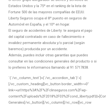
Estados Unidos y la 75º en el ranking de la lista de
Fortune 500 de las mayores compañías de EEUU.
Liberty Seguros ocupa el 8º puesto en seguros de
Automóvil en España, y el 10º en hogar.
El seguro de accidentes de Liberty: te asegura el pago
del capital contratado en caso de fallecimiento e
invalidez permanente absoluta y/o parcial (según
baremos) producida por un accidente.
Además, puedes incluir otras garantías que puedes
consultar en las condiciones generales del producto o si
lo prefieres te informamos llamando al 91 5717838.
`{`/vc_column_text`}«{`/vc_accordion_tab`}`»]
[/vc_custom_heading][vc_button border_width=»0″
link=»url:https%3A%2F%2Fclinseguros.com%2Fwp-
content%2Fuploads%2F2018%2F03%2Fcond_liberty.pdf|||»]Con
Generales[/vc_button][/vc_column][/vc_row][vc_row