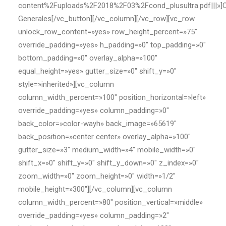
content%2Fuploads%2F2018%2F03%2Fcond_plusultra.pdf|||»]
Generales[/vc_button][/vc_column][/vc_row][vc_row
unlock_row_content=»yes» row_height_percent=»75″
override_padding=»yes» h_padding=»0″ top_padding=»0″
bottom_padding=»0″ overlay_alpha=»100″
equal_height=»yes» gutter_size=»0″ shift_y=»0″
style=»inherited»][vc_column
column_width_percent=»100″ position_horizontal=»left»
override_padding=»yes» column_padding=»0″
back_color=»color-wayh» back_image=»65619″
back_position=»center center» overlay_alpha=»100″
gutter_size=»3″ medium_width=»4″ mobile_width=»0″
shift_x=»0″ shift_y=»0″ shift_y_down=»0″ z_index=»0″
zoom_width=»0″ zoom_height=»0″ width=»1/2″
mobile_height=»300″][/vc_column][vc_column
column_width_percent=»80″ position_vertical=»middle»
override_padding=»yes» column_padding=»2″