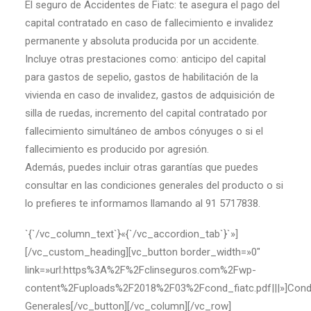
El seguro de Accidentes de Fiatc: te asegura el pago del
capital contratado en caso de fallecimiento e invalidez
permanente y absoluta producida por un accidente.
Incluye otras prestaciones como: anticipo del capital
para gastos de sepelio, gastos de habilitación de la
vivienda en caso de invalidez, gastos de adquisición de
silla de ruedas, incremento del capital contratado por
fallecimiento simultáneo de ambos cónyuges o si el
fallecimiento es producido por agresión.
Además, puedes incluir otras garantías que puedes
consultar en las condiciones generales del producto o si
lo prefieres te informamos llamando al 91 5717838.
`{`/vc_column_text`}«{`/vc_accordion_tab`}`»]
[/vc_custom_heading][vc_button border_width=»0″
link=»url:https%3A%2F%2Fclinseguros.com%2Fwp-
content%2Fuploads%2F2018%2F03%2Fcond_fiatc.pdf|||»]Cond
Generales[/vc_button][/vc_column][/vc_row]