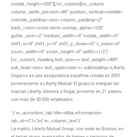
mobile_height=»300″][/vc_column][vc_column
column_width_percent=»80″ position_vertical=»middle»
override_padding=»yes» column_padding=»2″
back_color=»color-lxmt» overlay_alpha=»100″
gutter_size=»2″ medium_width=»4″ mobile_width=»0″
shift_x=»0″ shift_y=»0″ shift_y_down=»0″ z_index=»0″
zoom_width=»0″ zoom_height=»0″ width=»1/2″]
[vc_custom_heading text_size=»» text_weight=»400″
sub_lead=»yes» text_uppercase=»» subheading=»Liberty
Seguros es una aseguradora española creada en 2001
perteneciente a Liberty Mutual. El grupo lo integran las
marcas Liberty, Génesis y Regal, presente en 21 países,
con más de 50.000 empleados.
`{`vc_accordion_tab title=«Más información«
tab_id=«C1«`}«{`vc_column_text`}`
La matriz, Liberty Mutual Group, con sede en Boston, es
el tercer grupo asegurador de bienes y servicios de