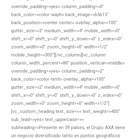
override_padding=»yes» column_padding=»0″
back_color=»color-wayh» back_image=»65615″
back_position=»center center» overlay_alpha=»100″
gutter_size=»3″ medium_width=»4″ mobile_width=»0″
shift_x=»0″ shift_y=»0″ shift_y_down=»0″ z_index=»0″
zoom_width=»0″ zoom_height=»0″ width=»1/2″
mobile_height=»300″][/vc_column][vc_column
column_width_percent=»80″ position_vertical=»middle»
override_padding=»yes» column_padding=»2″
back_color=»color-lxmt» overlay_alpha=»100″
gutter_size=»2″ medium_width=»4″ mobile_width=»0″
shift_x=»0″ shift_y=»0″ shift_y_down=»0″ z_index=»0″
zoom_width=»0″ zoom_height=»0″ width=»1/2″]
[vc_custom_heading text_size=»» text_weight=»400″
sub_lead=»yes» text_uppercase=»»
subheading=»Presente en 59 países, el Grupo AXA tiene
un negocio diversificado tanto en puntos geográficos