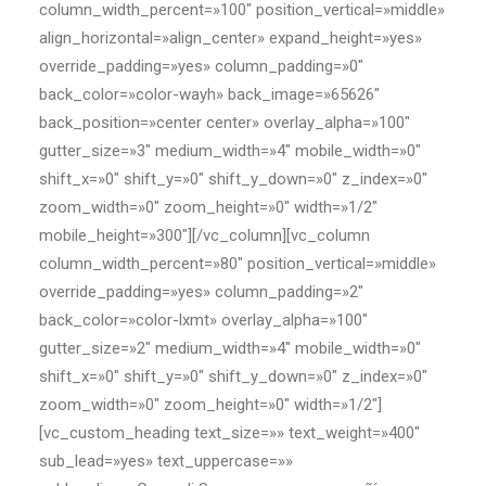
column_width_percent=»100″ position_vertical=»middle»
align_horizontal=»align_center» expand_height=»yes»
override_padding=»yes» column_padding=»0″
back_color=»color-wayh» back_image=»65626″
back_position=»center center» overlay_alpha=»100″
gutter_size=»3″ medium_width=»4″ mobile_width=»0″
shift_x=»0″ shift_y=»0″ shift_y_down=»0″ z_index=»0″
zoom_width=»0″ zoom_height=»0″ width=»1/2″
mobile_height=»300″][/vc_column][vc_column
column_width_percent=»80″ position_vertical=»middle»
override_padding=»yes» column_padding=»2″
back_color=»color-lxmt» overlay_alpha=»100″
gutter_size=»2″ medium_width=»4″ mobile_width=»0″
shift_x=»0″ shift_y=»0″ shift_y_down=»0″ z_index=»0″
zoom_width=»0″ zoom_height=»0″ width=»1/2″]
[vc_custom_heading text_size=»» text_weight=»400″
sub_lead=»yes» text_uppercase=»»