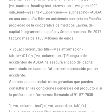
[vc_custom_heading text_size=»» text_weight=»400″
sub_lead=»yes» text_uppercase=»» subheading=»ASISA
es una compañía líder en asistencia sanitaria en España
propiedad de la cooperativa de médicos Lavinia, de
capital íntegramente español y ámbito nacional. En 2017
facturo mas de 1100 Millones de euros.
`{`vc_accordion_tab title=«Más información«
tab_id=«C1«`}«{`vc_column_text`}`El seguro de
accidentes de ASISA: te asegura el pago del capital
contratado en caso de fallecimiento producido por un
accidente.
Además, puedes incluir otras garantías que puedes
consultar en las condiciones generales del producto o si
lo prefieres te informamos llamando al 91 5717838.
`{`/vc_column_text`}«{`/vc_accordion_tab`}`»]