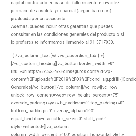
capital contratado en caso de fallecimiento e invalidez
permanente absoluta y/o parcial (según baremos)
producida por un accidente.
Además, puedes incluir otras garantías que puedes
consultar en las condiciones generales del producto o si
lo prefieres te informamos llamando al 91 5717838.
`{`/vc_column_text`}«{`/vc_accordion_tab`}`»]
[/vc_custom_heading][vc_button border_width=»0″
link=»url:https%3A%2F%2Fclinseguros.com%2Fwp-
content%2Fuploads%2F2018%2F03%2Fcond_aig.pdf|||»]Condi
Generales[/vc_button][/vc_column][/vc_row][vc_row
unlock_row_content=»yes» row_height_percent=»75″
override_padding=»yes» h_padding=»0″ top_padding=»0″
bottom_padding=»0″ overlay_alpha=»100″
equal_height=»yes» gutter_size=»0″ shift_y=»0″
style=»inherited»][vc_column
column_width_percent=»100″ position_horizontal=»left»