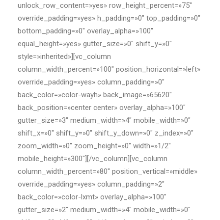
unlock_row_content=»yes» row_height_percent=»75″
override_padding=»yes» h_padding=»0″ top_padding=»0″
bottom_padding=»0″ overlay_alpha=»100″
equal_height=»yes» gutter_size=»0″ shift_y=»0″
style=»inherited»][vc_column
column_width_percent=»100″ position_horizontal=»left»
override_padding=»yes» column_padding=»0″
back_color=»color-wayh» back_image=»65620″
back_position=»center center» overlay_alpha=»100″
gutter_size=»3″ medium_width=»4″ mobile_width=»0″
shift_x=»0″ shift_y=»0″ shift_y_down=»0″ z_index=»0″
zoom_width=»0″ zoom_height=»0″ width=»1/2″
mobile_height=»300″][/vc_column][vc_column
column_width_percent=»80″ position_vertical=»middle»
override_padding=»yes» column_padding=»2″
back_color=»color-lxmt» overlay_alpha=»100″
gutter_size=»2″ medium_width=»4″ mobile_width=»0″