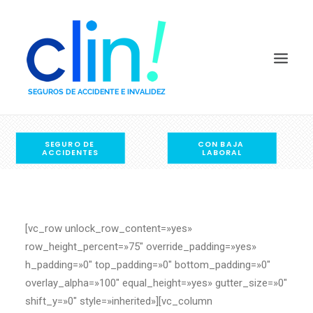
SEGURO DE 
CON BAJA 
COMPARADOR POR PRECIO
ACCIDENTES
LABORAL
COMPARADOR POR CAPITALES
PREGUNTAS FRECUENTES
QUIÉNES SOMOS
[vc_row unlock_row_content=»yes»
DEFINICIONES
row_height_percent=»75″ override_padding=»yes»
COMPAÑÍAS
h_padding=»0″ top_padding=»0″ bottom_padding=»0″
BLOG
overlay_alpha=»100″ equal_height=»yes» gutter_size=»0″
shift_y=»0″ style=»inherited»][vc_column
CONTACTO