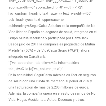
shift_x=»0″ shift_y=»0″ shift_y_down=»0″ z_index=»0″
zoom_width=»0″ zoom_height=»0″ width=»1/2″]
[vc_custom_heading text_size=»» text_weight=»400″
sub_lead=»yes» text_uppercase=»»
subheading=»SegurCaixa Adeslas es la compañía de No
Vida líder en España en seguros de salud, integrada en el
Grupo Mutua Madrileña y participada por CaixaBank.
Desde julio de 2011 la compañía es propiedad de Mutua
Madrileña (50%) y de VidaCaixa Grupo (49,9%) ahora
integrado en CaixaBank.
`{`vc_accordion_tab title=«Más información«
tab_id=«C1«`}«{`vc_column_text`}`
En la actualidad, SegurCaixa Adeslas es líder en seguros
de salud con una cuota de mercado superior al 28% y
una facturación de más de 2.200 millones de euros.
Además, la compañía opera en el resto de ramos de No
Vida: Hogar, Accidentes, Autos, Decesos y otros.