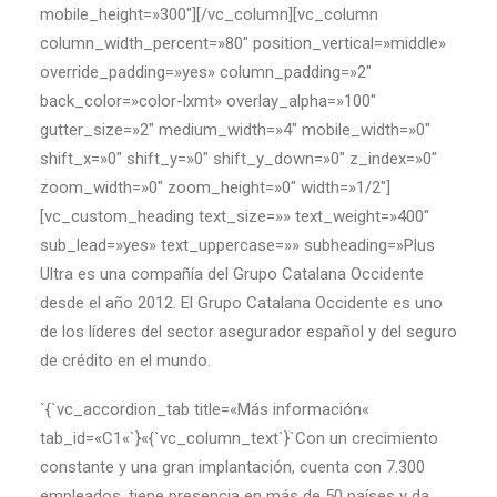
mobile_height=»300″][/vc_column][vc_column
column_width_percent=»80″ position_vertical=»middle»
override_padding=»yes» column_padding=»2″
back_color=»color-lxmt» overlay_alpha=»100″
gutter_size=»2″ medium_width=»4″ mobile_width=»0″
shift_x=»0″ shift_y=»0″ shift_y_down=»0″ z_index=»0″
zoom_width=»0″ zoom_height=»0″ width=»1/2″]
[vc_custom_heading text_size=»» text_weight=»400″
sub_lead=»yes» text_uppercase=»» subheading=»Plus
Ultra es una compañía del Grupo Catalana Occidente
desde el año 2012. El Grupo Catalana Occidente es uno
de los líderes del sector asegurador español y del seguro
de crédito en el mundo.
`{`vc_accordion_tab title=«Más información«
tab_id=«C1«`}«{`vc_column_text`}`Con un crecimiento
constante y una gran implantación, cuenta con 7.300
empleados, tiene presencia en más de 50 países y da