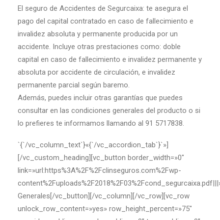
El seguro de Accidentes de Segurcaixa: te asegura el
pago del capital contratado en caso de fallecimiento e
invalidez absoluta y permanente producida por un
accidente. Incluye otras prestaciones como: doble
capital en caso de fallecimiento e invalidez permanente y
absoluta por accidente de circulación, e invalidez
permanente parcial según baremo.
Además, puedes incluir otras garantías que puedes
consultar en las condiciones generales del producto o si
lo prefieres te informamos llamando al 91 5717838.
`{`/vc_column_text`}«{`/vc_accordion_tab`}`»]
[/vc_custom_heading][vc_button border_width=»0″
link=»url:https%3A%2F%2Fclinseguros.com%2Fwp-
content%2Fuploads%2F2018%2F03%2Fcond_segurcaixa.pdf|||
Generales[/vc_button][/vc_column][/vc_row][vc_row
unlock_row_content=»yes» row_height_percent=»75″