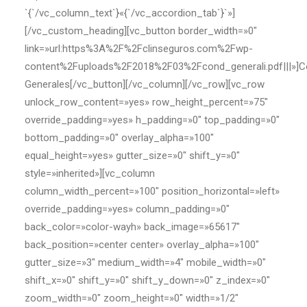
`{`/vc_column_text`}«{`/vc_accordion_tab`}`»]
[/vc_custom_heading][vc_button border_width=»0″
link=»url:https%3A%2F%2Fclinseguros.com%2Fwp-
content%2Fuploads%2F2018%2F03%2Fcond_generali.pdf|||»]C
Generales[/vc_button][/vc_column][/vc_row][vc_row
unlock_row_content=»yes» row_height_percent=»75″
override_padding=»yes» h_padding=»0″ top_padding=»0″
bottom_padding=»0″ overlay_alpha=»100″
equal_height=»yes» gutter_size=»0″ shift_y=»0″
style=»inherited»][vc_column
column_width_percent=»100″ position_horizontal=»left»
override_padding=»yes» column_padding=»0″
back_color=»color-wayh» back_image=»65617″
back_position=»center center» overlay_alpha=»100″
gutter_size=»3″ medium_width=»4″ mobile_width=»0″
shift_x=»0″ shift_y=»0″ shift_y_down=»0″ z_index=»0″
zoom_width=»0″ zoom_height=»0″ width=»1/2″