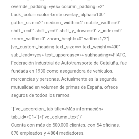
override_padding=»yes» column_padding=»2″
back_color=»color-lxmt» overlay_alpha=»100″
gutter_size=»2″ medium_width=»4″ mobile_width=»0″
shift_x=»0″ shift_y=»0″ shift_y_down=»0″ z_index=»0″
zoom_width=»0″ zoom_height=»0″ width=»1/2″]
[vc_custom_heading text_size=»» text_weight=»400″
sub_lead=»yes» text_uppercase=»» subheading=»FIATC,
Federación Industrial de Autotransporte de Cataluña, fue
fundada en 1930 como aseguradora de vehículos,
mercancías y personas. Actualmente es la segunda
mutualidad en volumen de primas de España, ofrece
seguros de todos los ramos.
`{`vc_accordion_tab title=«Más información«
tab_id=«C1«`}«{`vc_column_text`}`
Cuenta con más de 500.000 clientes, con 54 oficinas,
878 empleados y 4.884 mediadores.