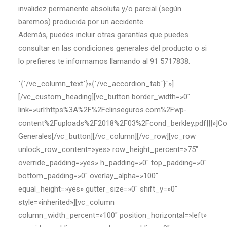
invalidez permanente absoluta y/o parcial (según
baremos) producida por un accidente.
Además, puedes incluir otras garantías que puedes
consultar en las condiciones generales del producto o si
lo prefieres te informamos llamando al 91 5717838.
`{`/vc_column_text`}«{`/vc_accordion_tab`}`»]
[/vc_custom_heading][vc_button border_width=»0″
link=»url:https%3A%2F%2Fclinseguros.com%2Fwp-
content%2Fuploads%2F2018%2F03%2Fcond_berkley.pdf|||»]Co
Generales[/vc_button][/vc_column][/vc_row][vc_row
unlock_row_content=»yes» row_height_percent=»75″
override_padding=»yes» h_padding=»0″ top_padding=»0″
bottom_padding=»0″ overlay_alpha=»100″
equal_height=»yes» gutter_size=»0″ shift_y=»0″
style=»inherited»][vc_column
column_width_percent=»100″ position_horizontal=»left»