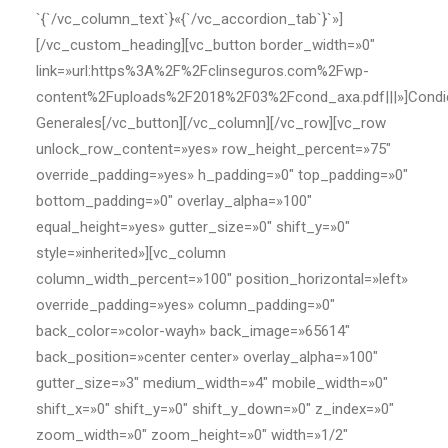
`{`/vc_column_text`}«{`/vc_accordion_tab`}`»]
[/vc_custom_heading][vc_button border_width=»0″
link=»url:https%3A%2F%2Fclinseguros.com%2Fwp-
content%2Fuploads%2F2018%2F03%2Fcond_axa.pdf|||»]Condi
Generales[/vc_button][/vc_column][/vc_row][vc_row
unlock_row_content=»yes» row_height_percent=»75″
override_padding=»yes» h_padding=»0″ top_padding=»0″
bottom_padding=»0″ overlay_alpha=»100″
equal_height=»yes» gutter_size=»0″ shift_y=»0″
style=»inherited»][vc_column
column_width_percent=»100″ position_horizontal=»left»
override_padding=»yes» column_padding=»0″
back_color=»color-wayh» back_image=»65614″
back_position=»center center» overlay_alpha=»100″
gutter_size=»3″ medium_width=»4″ mobile_width=»0″
shift_x=»0″ shift_y=»0″ shift_y_down=»0″ z_index=»0″
zoom_width=»0″ zoom_height=»0″ width=»1/2″