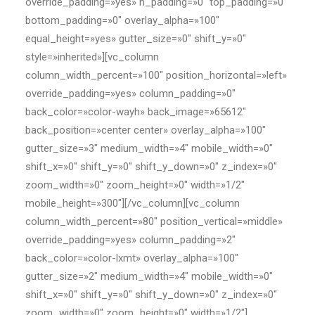
override_padding=»yes» h_padding=»0″ top_padding=»0″
bottom_padding=»0″ overlay_alpha=»100″
equal_height=»yes» gutter_size=»0″ shift_y=»0″
style=»inherited»][vc_column
column_width_percent=»100″ position_horizontal=»left»
override_padding=»yes» column_padding=»0″
back_color=»color-wayh» back_image=»65612″
back_position=»center center» overlay_alpha=»100″
gutter_size=»3″ medium_width=»4″ mobile_width=»0″
shift_x=»0″ shift_y=»0″ shift_y_down=»0″ z_index=»0″
zoom_width=»0″ zoom_height=»0″ width=»1/2″
mobile_height=»300″][/vc_column][vc_column
column_width_percent=»80″ position_vertical=»middle»
override_padding=»yes» column_padding=»2″
back_color=»color-lxmt» overlay_alpha=»100″
gutter_size=»2″ medium_width=»4″ mobile_width=»0″
shift_x=»0″ shift_y=»0″ shift_y_down=»0″ z_index=»0″
zoom_width=»0″ zoom_height=»0″ width=»1/2″]