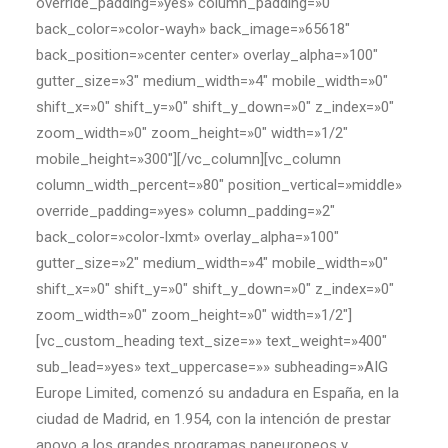
override_padding=»yes» column_padding=»0″
back_color=»color-wayh» back_image=»65618″
back_position=»center center» overlay_alpha=»100″
gutter_size=»3″ medium_width=»4″ mobile_width=»0″
shift_x=»0″ shift_y=»0″ shift_y_down=»0″ z_index=»0″
zoom_width=»0″ zoom_height=»0″ width=»1/2″
mobile_height=»300″][/vc_column][vc_column
column_width_percent=»80″ position_vertical=»middle»
override_padding=»yes» column_padding=»2″
back_color=»color-lxmt» overlay_alpha=»100″
gutter_size=»2″ medium_width=»4″ mobile_width=»0″
shift_x=»0″ shift_y=»0″ shift_y_down=»0″ z_index=»0″
zoom_width=»0″ zoom_height=»0″ width=»1/2″]
[vc_custom_heading text_size=»» text_weight=»400″
sub_lead=»yes» text_uppercase=»» subheading=»AIG
Europe Limited, comenzó su andadura en España, en la
ciudad de Madrid, en 1.954, con la intención de prestar
apoyo a los grandes programas paneuropeos y