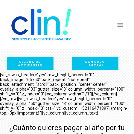
SEGURO DE 
CON BAJA 
COMPARADOR POR PRECIO
ACCIDENTES
LABORAL
COMPARADOR POR CAPITALES
[vc_row is_header="yes" row_height_percent="0"
back_image="65750" back_repeat="no-repeat"
PREGUNTAS FRECUENTES
back_attachment="scroll" back_position="center center"
overlay_alpha="33" gutter_size="3" column_width_percent="100"
QUIÉNES SOMOS
shift_y="0" z_index="0"][vc_column width="1/1"][/vc_column]
[/vc_row][vc_row is_header="yes" row_height_percent="0"
DEFINICIONES
overlay_alpha="50" gutter_size="3" column_width_percent="100"
shift_y="0" z_index="0" css=".vc_custom_1521164718971{margin-
COMPAÑÍAS
top: -3px !important;}"][vc_column][vc_column_text]
BLOG
¿Cuánto quieres pagar al año por tu
CONTACTO