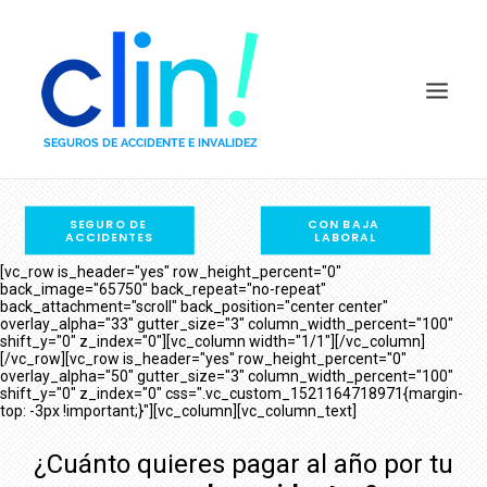
SEGURO DE 
CON BAJA 
COMPARADOR POR PRECIO
ACCIDENTES
LABORAL
COMPARADOR POR CAPITALES
[vc_row is_header="yes" row_height_percent="0"
back_image="65750" back_repeat="no-repeat"
PREGUNTAS FRECUENTES
back_attachment="scroll" back_position="center center"
overlay_alpha="33" gutter_size="3" column_width_percent="100"
QUIÉNES SOMOS
shift_y="0" z_index="0"][vc_column width="1/1"][/vc_column]
[/vc_row][vc_row is_header="yes" row_height_percent="0"
DEFINICIONES
overlay_alpha="50" gutter_size="3" column_width_percent="100"
shift_y="0" z_index="0" css=".vc_custom_1521164718971{margin-
COMPAÑÍAS
top: -3px !important;}"][vc_column][vc_column_text]
BLOG
¿Cuánto quieres pagar al año por tu
CONTACTO