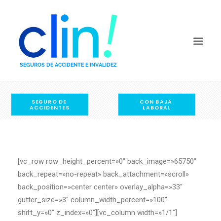
SEGURO DE 
CON BAJA 
COMPARADOR POR PRECIO
ACCIDENTES
LABORAL
COMPARADOR POR CAPITALES
PREGUNTAS FRECUENTES
QUIÉNES SOMOS
[vc_row row_height_percent=»0″ back_image=»65750″
DEFINICIONES
back_repeat=»no-repeat» back_attachment=»scroll»
COMPAÑÍAS
back_position=»center center» overlay_alpha=»33″
BLOG
gutter_size=»3″ column_width_percent=»100″
shift_y=»0″ z_index=»0″][vc_column width=»1/1″]
CONTACTO