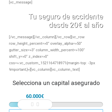
[vc_message]
Tu seguro de accidente
desde 20€ al año
[/vc_message][/vc_column][/vc_row][vc_row
row_height_percent=»0″ overlay_alpha=»50″
gutter_size=»3″ column_width_percent=»100″
shift_y=»0″ z_index=»0″
css=».vc_custom_1521164718971{margin-top: -3px
!important;}»][vc_column][vc_column_text]
Selecciona un capital asegurado
60.000€