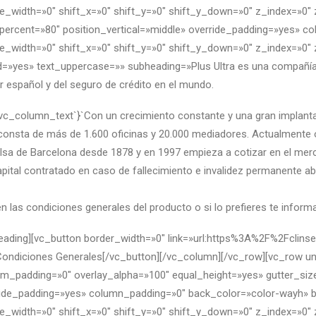
e_width=»0″ shift_x=»0″ shift_y=»0″ shift_y_down=»0″ z_index=»0
ercent=»80″ position_vertical=»middle» override_padding=»yes» c
e_width=»0″ shift_x=»0″ shift_y=»0″ shift_y_down=»0″ z_index=»0
=»yes» text_uppercase=»» subheading=»Plus Ultra es una compañía 
r español y del seguro de crédito en el mundo.
`vc_column_text`}`Con un crecimiento constante y una gran implant
 consta de más de 1.600 oficinas y 20.000 mediadores. Actualmente o
Bolsa de Barcelona desde 1878 y en 1997 empieza a cotizar en el mer
capital contratado en caso de fallecimiento e invalidez permanente 
n las condiciones generales del producto o si lo prefieres te info
heading][vc_button border_width=»0″ link=»url:https%3A%2F%2Fcli
ondiciones Generales[/vc_button][/vc_column][/vc_row][vc_row u
_padding=»0″ overlay_alpha=»100″ equal_height=»yes» gutter_size=
rride_padding=»yes» column_padding=»0″ back_color=»color-wayh» 
e_width=»0″ shift_x=»0″ shift_y=»0″ shift_y_down=»0″ z_index=»0