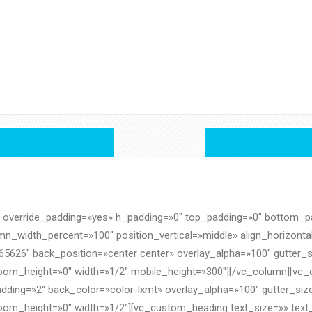
override_padding=»yes» h_padding=»0″ top_padding=»0″ bottom_pa
lumn_width_percent=»100″ position_vertical=»middle» align_horizont
626″ back_position=»center center» overlay_alpha=»100″ gutter_s
oom_height=»0″ width=»1/2″ mobile_height=»300″][/vc_column][vc
adding=»2″ back_color=»color-lxmt» overlay_alpha=»100″ gutter_si
oom_height=»0″ width=»1/2″][vc_custom_heading text_size=»» text