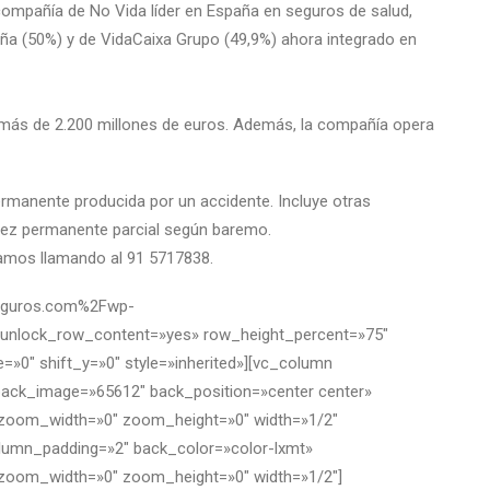
mpañía de No Vida líder en España en seguros de salud,
eña (50%) y de VidaCaixa Grupo (49,9%) ahora integrado en
e más de 2.200 millones de euros. Además, la compañía opera
permanente producida por un accidente. Incluye otras
lidez permanente parcial según baremo.
rmamos llamando al 91 5717838.
nseguros.com%2Fwp-
 unlock_row_content=»yes» row_height_percent=»75″
»0″ shift_y=»0″ style=»inherited»][vc_column
back_image=»65612″ back_position=»center center»
″ zoom_width=»0″ zoom_height=»0″ width=»1/2″
olumn_padding=»2″ back_color=»color-lxmt»
″ zoom_width=»0″ zoom_height=»0″ width=»1/2″]