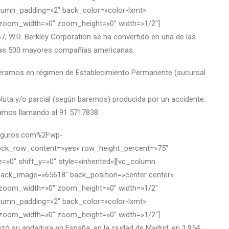
olumn_padding=»2″ back_color=»color-lxmt»
″ zoom_width=»0″ zoom_height=»0″ width=»1/2″]
W.R. Berkley Corporation se ha convertido en una de las
e las 500 mayores compañías americanas.
peramos en régimen de Establecimiento Permanente (sucursal
oluta y/o parcial (según baremos) producida por un accidente.
rmamos llamando al 91 5717838.
nseguros.com%2Fwp-
lock_row_content=»yes» row_height_percent=»75″
»0″ shift_y=»0″ style=»inherited»][vc_column
back_image=»65618″ back_position=»center center»
″ zoom_width=»0″ zoom_height=»0″ width=»1/2″
olumn_padding=»2″ back_color=»color-lxmt»
″ zoom_width=»0″ zoom_height=»0″ width=»1/2″]
 su andadura en España, en la ciudad de Madrid, en 1.954,