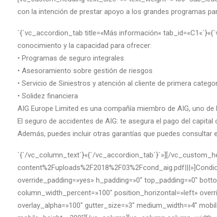
con la intención de prestar apoyo a los grandes programas pa
`{`vc_accordion_tab title=«Más información« tab_id=«C1«`}«{`
conocimiento y la capacidad para ofrecer:
• Programas de seguro integrales
• Asesoramiento sobre gestión de riesgos
• Servicio de Siniestros y atención al cliente de primera catego
• Solidez financiera
AIG Europe Limited es una compañía miembro de AIG, uno de lo
El seguro de accidentes de AIG: te asegura el pago del capita
Además, puedes incluir otras garantías que puedes consultar e
`{`/vc_column_text`}«{`/vc_accordion_tab`}`»][/vc_custom_
content%2Fuploads%2F2018%2F03%2Fcond_aig.pdf|||»]Condici
override_padding=»yes» h_padding=»0″ top_padding=»0″ bottom
column_width_percent=»100″ position_horizontal=»left» ove
overlay_alpha=»100″ gutter_size=»3″ medium_width=»4″ mobil