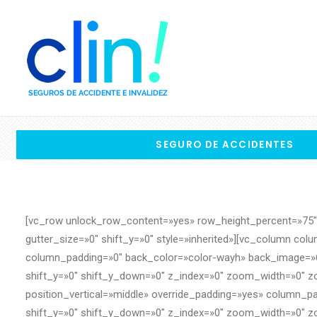
SEGURO DE ACCIDENTES
[vc_row unlock_row_content=»yes» row_height_percent=»75″ 
gutter_size=»0″ shift_y=»0″ style=»inherited»][vc_column co
column_padding=»0″ back_color=»color-wayh» back_image=»65
shift_y=»0″ shift_y_down=»0″ z_index=»0″ zoom_width=»0″ z
position_vertical=»middle» override_padding=»yes» column_p
shift_y=»0″ shift_y_down=»0″ z_index=»0″ zoom_width=»0″ z