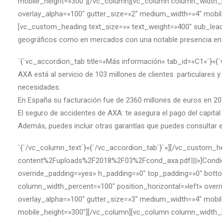
mobile_height=»300″][/vc_column][vc_column column_width_p
overlay_alpha=»100″ gutter_size=»2″ medium_width=»4″ mobil
[vc_custom_heading text_size=»» text_weight=»400″ sub_lead=
geográficos como en mercados con una notable presencia en 
`{`vc_accordion_tab title=«Más información« tab_id=«C1«`}«{
AXA está al servicio de 103 millones de clientes. particulares 
necesidades.
En España su facturación fue de 2360 millones de euros en 201
El seguro de accidentes de AXA: te asegura el pago del capita
Además, puedes incluir otras garantías que puedes consultar e
`{`/vc_column_text`}«{`/vc_accordion_tab`}`»][/vc_custom_
content%2Fuploads%2F2018%2F03%2Fcond_axa.pdf|||»]Condici
override_padding=»yes» h_padding=»0″ top_padding=»0″ bottom
column_width_percent=»100″ position_horizontal=»left» ove
overlay_alpha=»100″ gutter_size=»3″ medium_width=»4″ mobil
mobile_height=»300″][/vc_column][vc_column column_width_p