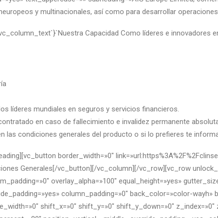
neuropeos y multinacionales, así como para desarrollar operaciones
vc_column_text`}`Nuestra Capacidad Como líderes e innovadores en 
ría
s líderes mundiales en seguros y servicios financieros.
l contratado en caso de fallecimiento e invalidez permanente absolut
n las condiciones generales del producto o si lo prefieres te info
heading][vc_button border_width=»0″ link=»url:https%3A%2F%2Fcli
ones Generales[/vc_button][/vc_column][/vc_row][vc_row unlock
_padding=»0″ overlay_alpha=»100″ equal_height=»yes» gutter_size=
rride_padding=»yes» column_padding=»0″ back_color=»color-wayh» 
e_width=»0″ shift_x=»0″ shift_y=»0″ shift_y_down=»0″ z_index=»0