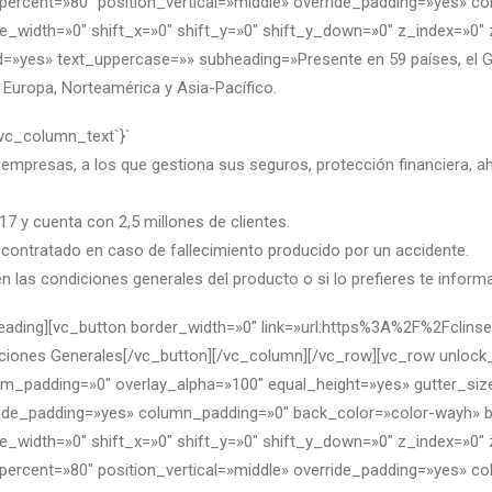
ercent=»80″ position_vertical=»middle» override_padding=»yes» c
e_width=»0″ shift_x=»0″ shift_y=»0″ shift_y_down=»0″ z_index=»0
»yes» text_uppercase=»» subheading=»Presente en 59 países, el Gr
Europa, Norteamérica y Asia-Pacífico.
`vc_column_text`}`
y empresas, a los que gestiona sus seguros, protección financiera, a
7 y cuenta con 2,5 millones de clientes.
l contratado en caso de fallecimiento producido por un accidente.
n las condiciones generales del producto o si lo prefieres te info
heading][vc_button border_width=»0″ link=»url:https%3A%2F%2Fcli
ones Generales[/vc_button][/vc_column][/vc_row][vc_row unlock
_padding=»0″ overlay_alpha=»100″ equal_height=»yes» gutter_size=
rride_padding=»yes» column_padding=»0″ back_color=»color-wayh» 
e_width=»0″ shift_x=»0″ shift_y=»0″ shift_y_down=»0″ z_index=»0
ercent=»80″ position_vertical=»middle» override_padding=»yes» c