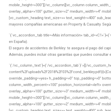
mobile_height=»300″][/vc_column][vc_column column_width_p
overlay_alpha=»100″ gutter_size=»2″ medium_width=»4″ mobil
[vc_custom_heading text_size=»» text_weight=»400″ sub_lead
mayores compañías americanas en Property & Casualty. Según 
`{`vc_accordion_tab title=«Más información« tab_id=«C1«`}«
en España).
El seguro de accidentes de Berkley: te asegura el pago del cap
Además, puedes incluir otras garantías que puedes consultar e
`{`/vc_column_text`}«{`/vc_accordion_tab`}`»][/vc_custom_
content%2Fuploads%2F2018%2F03%2Fcond_berkley.pdf|||»]Con
override_padding=»yes» h_padding=»0″ top_padding=»0″ bottom
column_width_percent=»100″ position_horizontal=»left» ove
overlay_alpha=»100″ gutter_size=»3″ medium_width=»4″ mobil
mobile_height=»300″][/vc_column][vc_column column_width_p
overlay_alpha=»100″ gutter_size=»2″ medium_width=»4″ mobil
[vc_custom_heading text_size=»» text_weight=»400″ sub_lead