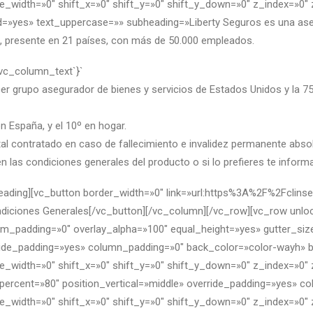
e_width=»0″ shift_x=»0″ shift_y=»0″ shift_y_down=»0″ z_index=»0
=»yes» text_uppercase=»» subheading=»Liberty Seguros es una aseg
al, presente en 21 países, con más de 50.000 empleados.
`vc_column_text`}`
cer grupo asegurador de bienes y servicios de Estados Unidos y la 75
 España, y el 10º en hogar.
ital contratado en caso de fallecimiento e invalidez permanente abs
n las condiciones generales del producto o si lo prefieres te info
heading][vc_button border_width=»0″ link=»url:https%3A%2F%2Fcli
diciones Generales[/vc_button][/vc_column][/vc_row][vc_row unl
_padding=»0″ overlay_alpha=»100″ equal_height=»yes» gutter_size=
rride_padding=»yes» column_padding=»0″ back_color=»color-wayh» 
e_width=»0″ shift_x=»0″ shift_y=»0″ shift_y_down=»0″ z_index=»0
ercent=»80″ position_vertical=»middle» override_padding=»yes» c
e_width=»0″ shift_x=»0″ shift_y=»0″ shift_y_down=»0″ z_index=»0