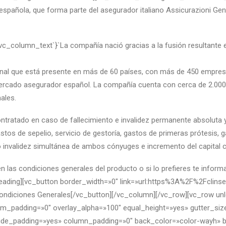
añola, que forma parte del asegurador italiano Assicurazioni Gene
c_column_text`}`La compañía nació gracias a la fusión resultante e
onal que está presente en más de 60 países, con más de 450 empre
mercado asegurador español. La compañía cuenta con cerca de 2.00
ales.
ontratado en caso de fallecimiento e invalidez permanente absoluta 
stos de sepelio, servicio de gestoría, gastos de primeras prótesis, g
 o invalidez simultánea de ambos cónyuges e incremento del capital co
n las condiciones generales del producto o si lo prefieres te info
heading][vc_button border_width=»0″ link=»url:https%3A%2F%2Fcli
ndiciones Generales[/vc_button][/vc_column][/vc_row][vc_row un
_padding=»0″ overlay_alpha=»100″ equal_height=»yes» gutter_size=
rride_padding=»yes» column_padding=»0″ back_color=»color-wayh» 