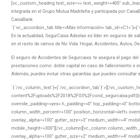
[vc_custom_heading text_size=»» text_weight=»400″ sub_lead
integrada en el Grupo Mutua Madrileña y participada por Caixa
CaixaBank.
`{`vc_accordion_tab title=«Más información« tab_id=«C1«`}«{
En la actualidad, SegurCaixa Adeslas es líder en seguros de 
en el resto de ramos de No Vida: Hogar, Accidentes, Autos, De
El seguro de Accidentes de Segurcaixa: te asegura el pago del 
prestaciones como: doble capital en caso de fallecimiento e i
Además, puedes incluir otras garantías que puedes consultar e
`{`/vc_column_text`}«{`/vc_accordion_tab`}`»][/vc_custom_
content%2Fuploads%2F2018%2F03%2Fcond_segurcaixa.pdf|||»]
override_padding=»yes» h_padding=»0″ top_padding=»0″ bottom
column_width_percent=»100″ position_horizontal=»left» ove
overlay_alpha=»100″ gutter_size=»3″ medium_width=»4″ mobil
mobile_height=»300″][/vc_column][vc_column column_width_p
overlay_alpha=»100″ gutter_size=»2″ medium_width=»4″ mobil