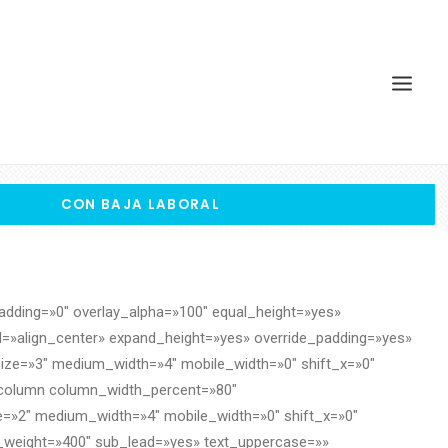
CON BAJA LABORAL
dding=»0″ overlay_alpha=»100″ equal_height=»yes»
al=»align_center» expand_height=»yes» override_padding=»yes»
ize=»3″ medium_width=»4″ mobile_width=»0″ shift_x=»0″
_column column_width_percent=»80″
ze=»2″ medium_width=»4″ mobile_width=»0″ shift_x=»0″
_weight=»400″ sub_lead=»yes» text_uppercase=»»