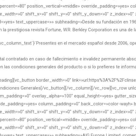
ercent=»80″ position_vertical=»middle» override_padding=»yes» c
e_width=»0″ shift_x=»0″ shift_y=»0″ shift_y_down=»0″ z_index=»0
=»yes» text_uppercase=»» subheading=»Desde su fundación en 1967, 
la prestigiosa revista Fortune, W.R. Berkley Corporation es una d
{`vc_column_text`}`Presentes en el mercado español desde 2006, o
ital contratado en caso de fallecimiento e invalidez permanente abs
n las condiciones generales del producto o si lo prefieres te info
heading][vc_button border_width=»0″ link=»url:https%3A%2F%2Fcli
diciones Generales[/vc_button][/vc_column][/vc_row][vc_row un
_padding=»0″ overlay_alpha=»100″ equal_height=»yes» gutter_size=
rride_padding=»yes» column_padding=»0″ back_color=»color-wayh» 
e_width=»0″ shift_x=»0″ shift_y=»0″ shift_y_down=»0″ z_index=»0
ercent=»80″ position_vertical=»middle» override_padding=»yes» c
e_width=»0″ shift_x=»0″ shift_y=»0″ shift_y_down=»0″ z_index=»0
=»yes» text_uppercase=»» subheading=»AIG Europe Limited, comenzó