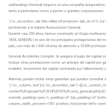
subheading=»Generali Seguros es una compañía aseguradora esp
tanto a particulares como a pymes o grandes corporaciones.
`{`vc_accordion_tab title=«Más información« tab_id=«C1«`}«{`v
pertenecían a la italiana Assicurazioni Generali.
Durante casi 200 años, hemos construido un Grupo multinaci
1834, GENERALI es uno de los principales protagonistas del 
país, con más de 1.600 oficinas de atención y 10.000 profesion
Generali Accidentes Complet- te asegura el pago del capital c
Incluye otras prestaciones como: un anticipo del capital por ga
invalidez. Incremento del capital contratado por fallecimiento
Además, puedes incluir otras garantías que puedes consultar e
`{`/vc_column_text`}«{`/vc_accordion_tab`}`»][/vc_custom_
content%2Fuploads%2F2018%2F03%2Fcond_generali.pdf|||»]Co
override_padding=»yes» h_padding=»0″ top_padding=»0″ bottom
column_width_percent=»100″ position_horizontal=»left» ove