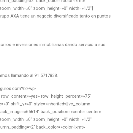
olumn_padding=»2″ back_color=»color-lxmt»
″ zoom_width=»0″ zoom_height=»0″ width=»1/2″]
upo AXA tiene un negocio diversificado tanto en puntos
horros e inversiones inmobiliarias dando servicio a sus
rmamos llamando al 91 5717838.
nseguros.com%2Fwp-
_row_content=»yes» row_height_percent=»75″
»0″ shift_y=»0″ style=»inherited»][vc_column
back_image=»65614″ back_position=»center center»
″ zoom_width=»0″ zoom_height=»0″ width=»1/2″
olumn_padding=»2″ back_color=»color-lxmt»