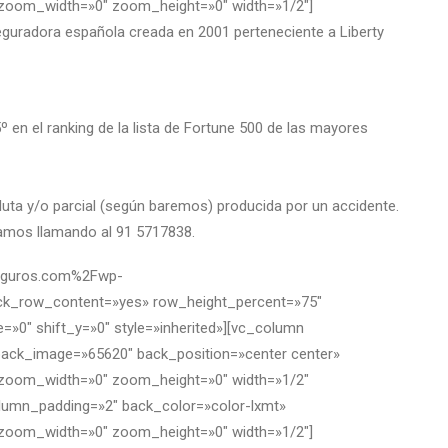
″ zoom_width=»0″ zoom_height=»0″ width=»1/2″]
uradora española creada en 2001 perteneciente a Liberty
º en el ranking de la lista de Fortune 500 de las mayores
oluta y/o parcial (según baremos) producida por un accidente.
rmamos llamando al 91 5717838.
nseguros.com%2Fwp-
ock_row_content=»yes» row_height_percent=»75″
»0″ shift_y=»0″ style=»inherited»][vc_column
back_image=»65620″ back_position=»center center»
″ zoom_width=»0″ zoom_height=»0″ width=»1/2″
olumn_padding=»2″ back_color=»color-lxmt»
″ zoom_width=»0″ zoom_height=»0″ width=»1/2″]