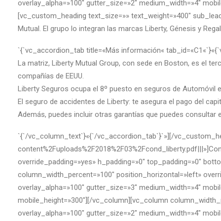
overlay_alpha=»100″ gutter_size=»2″ medium_width=»4″ mobil
[vc_custom_heading text_size=»» text_weight=»400″ sub_lead
Mutual. El grupo lo integran las marcas Liberty, Génesis y Reg
`{`vc_accordion_tab title=«Más información« tab_id=«C1«`}«{
La matriz, Liberty Mutual Group, con sede en Boston, es el ter
compañías de EEUU.
Liberty Seguros ocupa el 8º puesto en seguros de Automóvil en
El seguro de accidentes de Liberty: te asegura el pago del cap
Además, puedes incluir otras garantías que puedes consultar e
`{`/vc_column_text`}«{`/vc_accordion_tab`}`»][/vc_custom_
content%2Fuploads%2F2018%2F03%2Fcond_liberty.pdf|||»]Con
override_padding=»yes» h_padding=»0″ top_padding=»0″ bottom
column_width_percent=»100″ position_horizontal=»left» ove
overlay_alpha=»100″ gutter_size=»3″ medium_width=»4″ mobil
mobile_height=»300″][/vc_column][vc_column column_width_p
overlay_alpha=»100″ gutter_size=»2″ medium_width=»4″ mobil