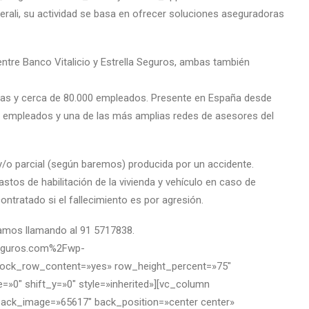
rali, su actividad se basa en ofrecer soluciones aseguradoras
ntre Banco Vitalicio y Estrella Seguros, ambas también
sas y cerca de 80.000 empleados. Presente en España desde
0 empleados y una de las más amplias redes de asesores del
y/o parcial (según baremos) producida por un accidente.
astos de habilitación de la vivienda y vehículo en caso de
ntratado si el fallecimiento es por agresión.
rmamos llamando al 91 5717838.
nseguros.com%2Fwp-
lock_row_content=»yes» row_height_percent=»75″
»0″ shift_y=»0″ style=»inherited»][vc_column
back_image=»65617″ back_position=»center center»