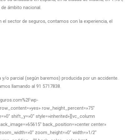
 de ámbito nacional.
el sector de seguros, contamos con la experiencia, el
a y/o parcial (según baremos) producida por un accidente.
rmamos llamando al 91 5717838.
nseguros.com%2Fwp-
_row_content=»yes» row_height_percent=»75″
»0″ shift_y=»0″ style=»inherited»][vc_column
back_image=»65615″ back_position=»center center»
″ zoom_width=»0″ zoom_height=»0″ width=»1/2″