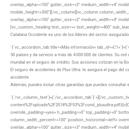
overlay_alpha=»100″ gutter_size=»3″ medium_width=»4″ mobil
mobile_height=»300″][/vc_column][vc_column column_width_p
overlay_alpha=»100″ gutter_size=»2″ medium_width=»4″ mobil
[vc_custom_heading text_size=»» text_weight=»400″ sub_lead
Catalana Occidente es uno de los líderes del sector asegurado
`{`vc_accordion_tab title=«Más información« tab_id=«C1«`}«{
50 países y da servicio a más de 4.000.000 de clientes. Su red
mundial en el seguro de crédito. Sus acciones cotizan en la 
El seguro de accidentes de Plus Ultra: te asegura el pago del 
accidente.
Además, puedes incluir otras garantías que puedes consultar e
`{`/vc_column_text`}«{`/vc_accordion_tab`}`»][/vc_custom_
content%2Fuploads%2F2018%2F03%2Fcond_plusultra.pdf|||»]C
override_padding=»yes» h_padding=»0″ top_padding=»0″ bottom
column_width_percent=»100″ position_horizontal=»left» ove
overlay_alpha=»100″ gutter_size=»3″ medium_width=»4″ mobil