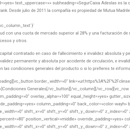
=»yes» text_uppercase=»» subheading=»SegurCaixa Adeslas es la co
Bank. Desde julio de 2011 la compañía es propiedad de Mutua Madril
`vc_column_text`}`
salud con una cuota de mercado superior al 28% y una facturación d
cesos y otros.
capital contratado en caso de fallecimiento e invalidez absoluta y 
nvalidez permanente y absoluta por accidente de circulación, e inva
n las condiciones generales del producto o si lo prefieres te info
heading][vc_button border_width=»0″ link=»url:https%3A%2F%2Fcli
Condiciones Generales[/vc_button][/vc_column][/vc_row][vc_row
_padding=»0″ overlay_alpha=»100″ equal_height=»yes» gutter_size=
rride_padding=»yes» column_padding=»0″ back_color=»color-wayh» 
e_width=»0″ shift_x=»0″ shift_y=»0″ shift_y_down=»0″ z_index=»0
ercent=»80″ position_vertical=»middle» override_padding=»yes» c
e_width=»0″ shift_x=»0″ shift_y=»0″ shift_y_down=»0″ z_index=»0