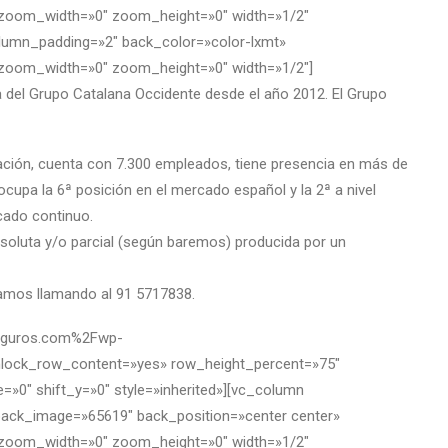
″ zoom_width=»0″ zoom_height=»0″ width=»1/2″
olumn_padding=»2″ back_color=»color-lxmt»
″ zoom_width=»0″ zoom_height=»0″ width=»1/2″]
del Grupo Catalana Occidente desde el año 2012. El Grupo
ación, cuenta con 7.300 empleados, tiene presencia en más de
cupa la 6ª posición en el mercado español y la 2ª a nivel
cado continuo.
absoluta y/o parcial (según baremos) producida por un
rmamos llamando al 91 5717838.
nseguros.com%2Fwp-
nlock_row_content=»yes» row_height_percent=»75″
»0″ shift_y=»0″ style=»inherited»][vc_column
back_image=»65619″ back_position=»center center»
″ zoom_width=»0″ zoom_height=»0″ width=»1/2″