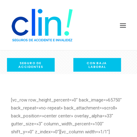
SEGURO DE 
CON BAJA 
COMPARADOR POR PRECIO
ACCIDENTES
LABORAL
COMPARADOR POR CAPITALES
PREGUNTAS FRECUENTES
QUIÉNES SOMOS
[vc_row row_height_percent=»0″ back_image=»65750″
DEFINICIONES
back_repeat=»no-repeat» back_attachment=»scroll»
COMPAÑÍAS
back_position=»center center» overlay_alpha=»33″
BLOG
gutter_size=»3″ column_width_percent=»100″
shift_y=»0″ z_index=»0″][vc_column width=»1/1″]
CONTACTO