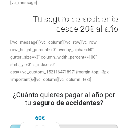
[vc_message]
Tu seguro de accidente
desde 20€ al año
[/vc_message][/vc_column][/vc_row][vc_row
row_height_percent=»0″ overlay_alpha=»50″
gutter_size=»3″ column_width_percent=»100″
shift_y=»0″ z_index=»0″
css=».vc_custom_1521164718971{margin-top: -3px
!important;}»][vc_column][vc_column_text]
¿Cuánto quieres pagar al año por
tu
seguro de accidentes
?
60€